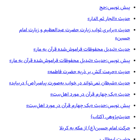
پیش نویس:حج
حدیث «الجار ثم الدار»
حدیث «برابری ثواب زیارت حضرت عبدالعظیم و زیارت امام
حسین»
حدیث «تبدیل محفوظات فراموش‌شده قرآن به مار»
پیش نویس:حدیث «تبدیل محفوظات فراموش‌شده قرآن به مار»
حدیث «حرمت آتش بر ذریه حضرت فاطمه»
حدیث «شیطان نمی‌تواند در خواب به‌صورت پیامبر(ص) دربیاید»
حدیث «یک چهارم قرآن در مورد اهل‌بیت»
پیش نویس:حدیث «یک چهارم قرآن در مورد اهل‌بیت»
حدیث‌پژوهی (کتاب)
حرکت امام حسین(ع) از مکه به کربلا
حضرت ابوطالب