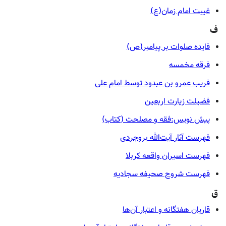
غیبت امام زمان(ع)
ف
فایده صلوات بر پیامبر(ص)
فرقه مخمسه
فریب عمرو بن عبدود توسط امام علی
فضیلت زیارت اربعین
پیش نویس:فقه و مصلحت (کتاب)
فهرست آثار آیت‌الله بروجردی
فهرست اسیران واقعه کربلا
فهرست شروح صحیفه سجادیه
ق
قاریان هفتگانه و اعتبار آن‌ها