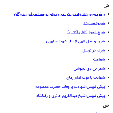
ش
پیش نویس:شبهه دور در تعیین رهبر توسط مجلس خبرگان
شجره ممنوعه
شرح اصول کافی (کتاب)
شرور و عدل الهی از نظر شهید مطهری
شرک در توسل
شفاعت
شمر بن ذی‌الجوشن
شهادت یا فوت امام زمان
پیش نویس:شهادت یا وفات حضرت معصومه
پیش نویس:شیخ عبدالکریم حائری و رضاشاه
ص