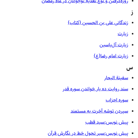
روزه‌گرفتن و نوع تغذيه نوجوانان در ماه رمضان
ز
زندگانی علی بن الحسین (کتاب)
زیارت
زیارت آل‌یاسین
زیارت امام رضا(ع)
س
سفینة البحار
سند روایت ده بار خواندن سوره قدر
سوره احزاب
سپردن توشه آخرت به مستمند
پیش نویس:سید قطب
پیش نویس:سیر تحول خط در نگارش قرآن