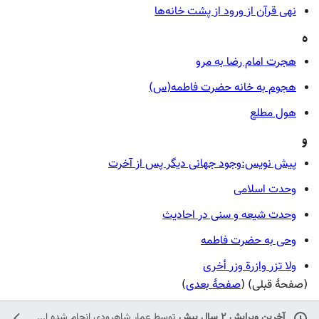
نهی قرآن از ورود از پشت خانه‌ها
ه
هجرت امام رضا به مرو
هجوم به خانه حضرت فاطمه(س)
هول مطلع
و
پیش نویس:وجود جهانی دیگر پس از آخرت
وحدت اسلامی
وحدت شیعه و سنی در احادیث
وحی به حضرت فاطمه
ولا تزر وازرة وزر أخرى
(صفحهٔ قبلی) (
صفحهٔ بعدی
)
آخرین ویرایش ۲ سال پیش
توسط
عمار شاهرودی
انجام شده است