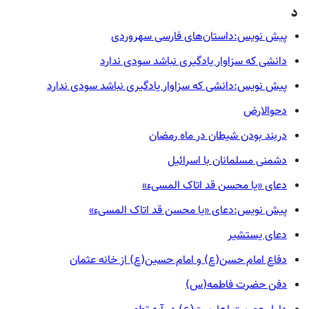
د
پیش نویس:داستان‌های فارسی سهروردی
دانشی كه سزاوار یادگیری نباشد سودی ندارد
پیش نویس:دانشی كه سزاوار یادگیری نباشد سودی ندارد
دحوالارض
دربند بودن شیطان در ماه رمضان
دشمنی مسلمانان با اسرائیل
دعای «یا محسن قد اتاک المسیء»
پیش نویس:دعای «یا محسن قد اتاک المسیء»
دعای یستشیر
دفاع امام حسن(ع) و امام حسین(ع) از خانه عثمان
دفن حضرت فاطمه(س)