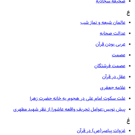
صحیفه سجادیه
ع
عالمان شیعه و نماز شب
عدالت صحابه
عربی بودن قرآن
عصمت
عصمت فرشتگان
عقل در قرآن
علامه جعفری
علت سکوت امام علی در هجوم به خانه حضرت زهرا
پیش نویس:عوامل تحریف واقعه عاشورا از نظر شهید مطهری
غ
غزوات پیامبر(ص) در قرآن