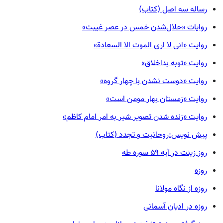
رساله سه اصل (کتاب)
روایات «حلال‌شدن خمس در عصر غیبت»
روایت «انی لا اری الموت الا السعادة»
روایت «توبه بداخلاق»
روایت «دوست نشدن با چهار گروه»
روایت «زمستان بهار مومن است»
روایت «زنده شدن تصویر شیر به امر امام کاظم»
پیش نویس:روحانیت و تجدد (کتاب)
روز زینت در آیه ۵۹ سوره طه
روزه
روزه از نگاه مولانا
روزه در ادیان آسمانی