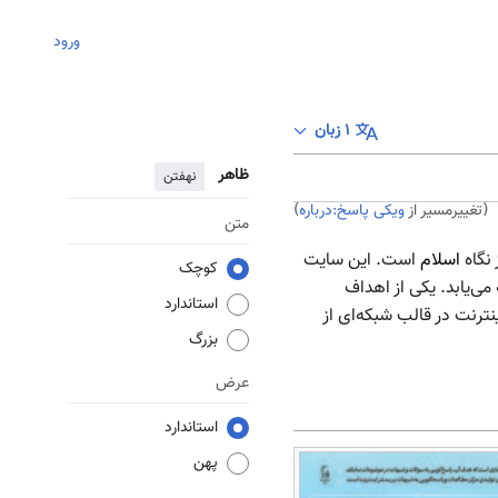
ورود
۱ زبان
ظاهر
نهفتن
(تغییرمسیر از
ویکی پاسخ:درباره
)
متن
نگاه
اسلام
است. این سایت
کوچک
ی‌یابد. یکی از اهداف
استاندارد
ترنت در قالب شبکه‌ای از
بزرگ
عرض
استاندارد
پهن