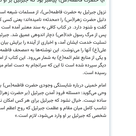
آیا حضرت فاطمه(س) پیامبر بود که جبرئیل بر او ن
نزول جبرئیل به حضرت فاطمه(س)، از مسلمات شیعه اس
دلیل حضرت زهرا(س) را «محدثه» نامیده‌اند؛ یعنی کسی که
گفت و شنود دارد. در کتاب کافی به سند معتبر آمده است
پس از مرگ رسول خدا(ص) دچار اندوهی عمیق شد. جبرئ
تسلیت خدمت ایشان آمد، و اخباری از آینده را برایش بیان 
علی(ع) آنها را می‌نوشت. این نوشته‌ها به «مصحف فاطم
و یکی از منابع علم ائمه(ع) به شمار می‌رود. این کتاب از ام
دیگر سپرده شده است تا این که سرانجام به دست امام م
رسیده است.
امام خمینی درباره شایستگی وجودی حضرت فاطمه(س) بر
وحی می‌گوید: «مسئله فرود آمدن جبرئیل (بر حضرت زهرا)
ساده نیست. خیال نشود که جبرئیل برای هر کس امکان نز
تناسب کامل میان مقام و عظمت جبرئیل که روح اعظم است
شخصی که جبرئیل بر او وارد می‌شود، لازم است.»