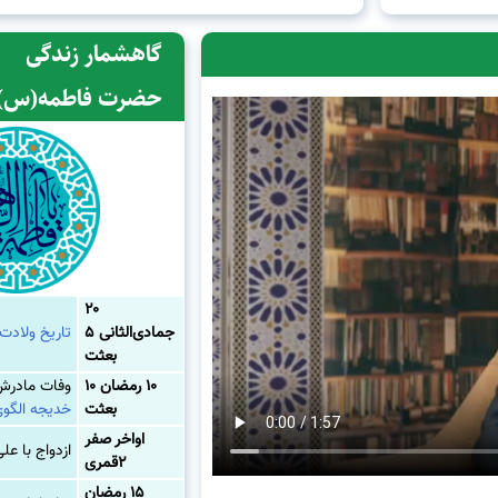
گاهشمار زندگی
حضرت فاطمه(س)
۲۰
جمادی‌الثانی ۵
تاریخ ولاد
بعثت
۱۰ رمضان ۱۰
وفات مادرش
بعثت
خدیجه الگوی
اواخر صفر
ازدواج با عل
۲قمری
۱۵ رمضان