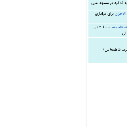
 فدکیه در مسجدالنبی
الاحزان
برای عزاداری
ه فاطمه
، سقط شدن
لی
ت فاطمه(س)