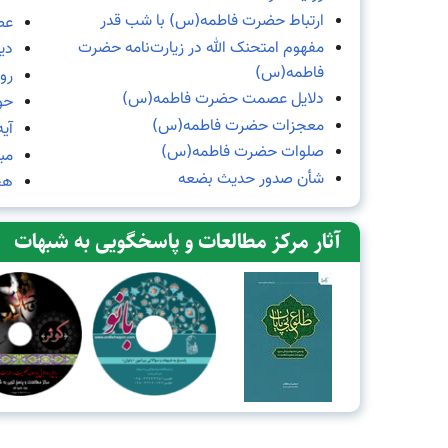
ارتباط حضرت فاطمه(س) با شب قدر
عص
مفهوم امتحنک الله در زیارت‌نامه حضرت
دی
فاطمه(س)
رو
دلایل عصمت حضرت فاطمه(س)
حو
معجزات حضرت فاطمه(س)
آی
صلوات حضرت فاطمه(س)
مب
شأن صدور حدیث بضعه
هج
آثار مرکز مطالعات و پاسخگویی به شبهات