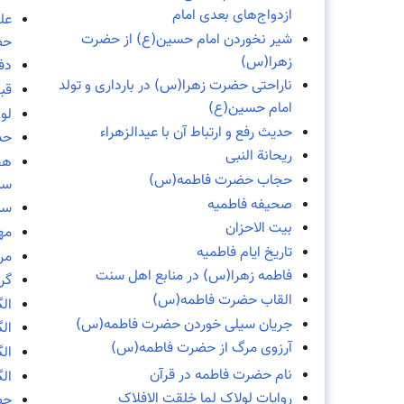
ازدواج‌های بعدی امام
عل
شیر نخوردن امام حسین(ع) از حضرت
حض
زهرا(س)
دف
ناراحتی حضرت زهرا(س) در بارداری و تولد
قب
امام حسین(ع)
لو
حدیث رفع و ارتباط آن با عیدالزهراء
حد
ریحانة النبی
هج
حجاب حضرت فاطمه(س)
سن
صحیفه فاطمیه
سب
بیت الاحزان
مه
تاریخ ایام فاطمیه
مر
فاطمه زهرا(س) در منابع اهل سنت
گر
القاب حضرت فاطمه(س)
ال
جریان سیلی خوردن حضرت فاطمه(س)
ال
آرزوی مرگ از حضرت فاطمه(س)
ال
نام حضرت فاطمه در قرآن
ال
روایات لولاک لما خلقت الافلاک
حض