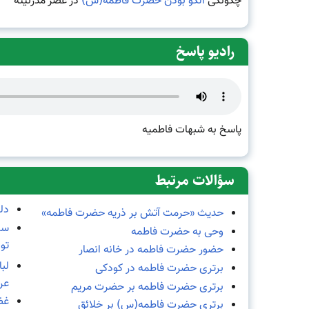
چگونگی
الگو بودن حضرت فاطمه(س)
در عصر مدرنیته
رادیو پاسخ
پاسخ به شبهات فاطمیه
سؤالات مرتبط
دل
حدیث «حرمت آتش بر ذریه حضرت فاطمه»
سخ
وحی به حضرت فاطمه
تول
حضور حضرت فاطمه در خانه انصار
لب
برتری حضرت فاطمه در کودکی
عر
برتری حضرت فاطمه بر حضرت مریم
غض
برتری حضرت فاطمه(س) بر خلائق