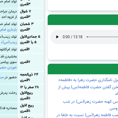
تولد
امام ح
۳قمری
۷ شوال
درمان جراح
۳قمری
از
غزوه احد
۳ شعبان
تولد امام ح
۴قمری
بارداری اما
۵ جمادی‌الاول
تولد زینب(
۵ یا ۶قمری
زینب(س)
،
۶قمری
تولد ام‌کلث
بخشیدن فدک
۷قمری
سوی پیامبر
خوردن حضر
۲۴ ذی‌الحجه
حضور در
مبا
یل نامگذاری حضرت زهرا به «فاطمه»
۹قمری
ن گفتن حضرت فاطمه(س) پیش از
۲۸ صفر یا ۱۲
ربیع‌الاول
رحلت پدرش
د
۱۱قمری
اس کهنه حضرت زهرا(س) در شب
ربیع الاول
وسی
مصادره فدک 
۱۱قمری
ب فاطمه زهرا(س) نسبت به خلفا در