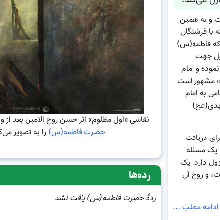
ازل می‌شد؟
ت و به همین
 با فرشتگان
 که فاطمه(س)
یل جهت
نموده و امام
ه» مشهور است
امی به امام
هدی(عج)
نقاشی «اول مظلوم» اثر حسن روح الامین بعد از و
حضرت فاطمه(س)
را به تصویر می‌
ای دریافت
 یک مسئله
ول دارد. یک
رده‌ها
، و روح آن
ردهٔ
حضرت فاطمه(س)
یافت نشد
ادامه مطلب ...