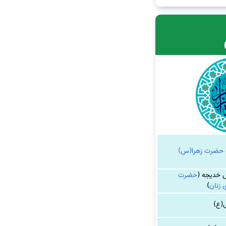
ت حضرت زهرا(س)
 خدیجه (
حضرت
 زنان
)
ی(ع)