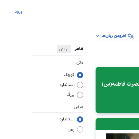
ورود
افزودن زبان‌ها
ظاهر
نهفتن
متن
کوچک
 حضرت فاطمه(س)
استاندارد
بزرگ
عرض
استاندارد
پهن