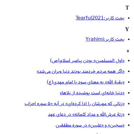
T
بحث کاربر:Tearful2021
Y
بحث کاربر:Yrahimi
«
«اول المسلمین» بودن پیامبر اسلام(ص)
«اگر همه مردم خردمند بودند دنیا ویران می‌شد»
«بقیة الله» به معنای سود یا امام مهدی(ع)
«دنیا خانه‌ای است پوشیده از بلاها»
«زنانی که مهرشان را ادا کرده‌ای» در آیه ۵۰ سوره احزاب
«زنة عرش‌الله و مداد کلماته» در دعای عهد
«سجین» و «علیین» در سوره مطففین