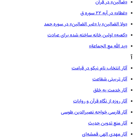
«ضالین» در قرآن
«غطاء» در آیه ۲۲ سوره ق
«ولا الضالین» یا «غیر الضالین» در سوره حمد
«کعبه» اولین خانه ساخته شده برای عبادت
«ید الله مع الجماعة»
آ
آثار انتخاب نام نیکو در قیامت
آثار تربیتی شفاعت
آثار خدمت به خلق
آثار روزه از نگاه قرآن و روایات
آثار فارسی خواجه نصیرالدین طوسی
آثار منع تدوین حدیث
آثار مهدی الهی قمشه‌ای