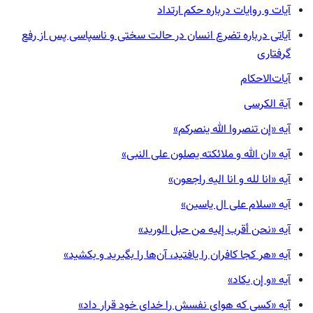
آیات و روایات درباره حکم ارتداد
آیاتی درباره تضرع انسان در حالت سختی و ناسپاسی پس از رفع
گرفتاری
آیات‌الاحکام
آیة الکرسی
آیه «إن تنصروا الله ینصرکم»
آیه «ان الله و ملائکته یصلون علی النبی»
آیه «انا لله و انا الیه راجعون»
آیه «سلام علی ال یاسین»
آیه «نحن أقرب إلیه من حبل الورید»
آیه «هر کجا کافران را یافتید، آن‌ها را بگیرید و بکشید»
آیه «و إن یکاد»
آیه «کسی که هوای نفسش را خدای خود قرار داد»