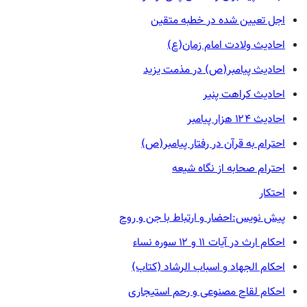
اجل تعیین شده در خطبه متقین
احادیث ولادت امام زمان(ع)
احادیث پیامبر(ص) در مذمت یزید
احادیث کراهت پنیر
احادیث ۱۲۴ هزار پیامبر
احترام به قرآن در رفتار پیامبر(ص)
احترام صحابه از نگاه شیعه
احتکار
پیش نویس:احضار و ارتباط با جن و روح
احکام ارث در آیات ۱۱ و ۱۲ سوره نساء
احکام الجهاد و اسباب الرشاد (کتاب)
احکام لقاح مصنوعی و رحم استیجاری