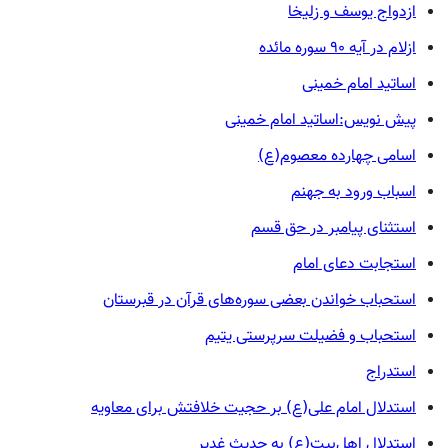
ازدواج یوسف و زلیخا
ازلام در آیه ۹۰ سوره مائده
اساتید امام خمینی
پیش نویس:اساتید امام خمینی
اسامی چهارده معصوم(ع)
اسباب ورود به جهنم
استثنای پیامبر در حق قسم
استجابت دعای امام
استحباب خواندن بعضی سوره‌های قرآن در قبرستان
استحباب و فضیلت سرپرستی یتیم
استدراج
استدلال امام علی(ع) بر حجیت خلافتش برای معاویه
استدلال اهل‌بیت(ع) به حدیث غدیر