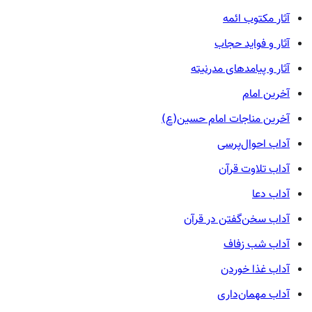
آثار مکتوب ائمه
آثار و فواید حجاب
آثار و پیامدهای مدرنیته
آخرین امام
آخرین مناجات امام حسین(ع)
آداب احوال‌پرسی
آداب تلاوت قرآن
آداب دعا
آداب سخن‌گفتن در قرآن
آداب شب زفاف
آداب غذا خوردن
آداب مهمان‌داری