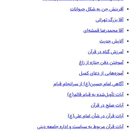
آفرینش جن به شکل حیوانات
آقا بزرگ تهرانی
آقا محمدرضا قمشه‌ای
آلایش حدیث
آمرزش گناه در قرآن
آموختن دفن جنازه از زاغ
آموزه‌هایی از دعای کمیل
آگاهی امام حسین(ع) از سرانجام قیام
آیات تأویل‌شده به قیام قائم(ع)
آیات صلح در قرآن
آیات قرآن در شأن امام علی(ع)
آیات قرآن مربوط به سیاست و اداره جامعه دینی