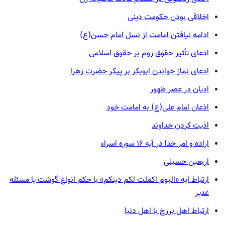
اخلاقی بودن حکومت دینی
ادامه نیافتن امامت از نسل امام حسن(ع)
ادعای تأثیر حقوق روم بر حقوق اسلامی
ادعای نماز خواندن ابوبکر بر پیکر حضرت زهرا
ادیان در عصر ظهور
اذعان امام علی(ع) به امامت خود
اذیت کردن خداوند
اراده و امر خدا در آیه ۱۶ سوره اسراء
اربعین حسینی
ارتباط آیه «الیوم اکملت لکم دینکم» با حکم انواع گوشت یا مسئله
غدیر
ارتباط اهل برزخ با اهل دنیا