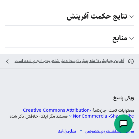
نتایج حکمت آفرینش
منابع
آخرین ویرایش ۱۱ ماه پیش
توسط
عمار شاهرودی
انجام شده است
ویکی پاسخ
محتوایات تحت اجازه‌نامهٔ
Creative Commons Attribution-
NonCommercial-ShareAlike
هستند مگر اینکه خلافش ذکر شده
باشد.
سیاست حفظ حریم خصوصی
نمای رایانه