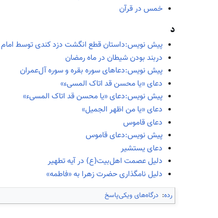
خمس در قرآن
د
پیش نویس:داستان قطع انگشت دزد کندی توسط امام 
دربند بودن شیطان در ماه رمضان
پیش نویس:دعاهای سوره بقره و سوره آل‌عمران
دعای «یا محسن قد اتاک المسیء»
پیش نویس:دعای «یا محسن قد اتاک المسیء»
دعای «یا من اظهر الجمیل»
دعای قاموس
پیش نویس:دعای قاموس
دعای یستشیر
دلیل عصمت اهل‌بیت(ع) در آیه تطهیر
دلیل نامگذاری حضرت زهرا به «فاطمه»
رده
:
درگاه‌های ویکی‌پاسخ