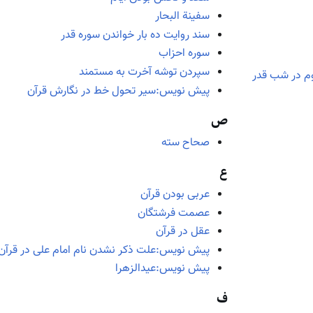
سفینة البحار
سند روایت ده بار خواندن سوره قدر
سوره احزاب
سپردن توشه آخرت به مستمند
وم در شب قدر
پیش نویس:سیر تحول خط در نگارش قرآن
ص
صحاح سته
ع
عربی بودن قرآن
عصمت فرشتگان
عقل در قرآن
پیش نویس:علت ذکر نشدن نام امام علی در قرآن
پیش نویس:عیدالزهرا
ف