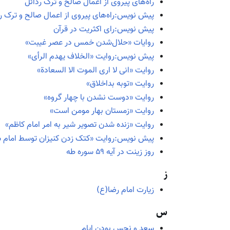
راه‌های پیروی از اعمال صالح و ترک رذائل
پیش نویس:راه‌های پیروی از اعمال صالح و ترک ر
پیش نویس:رای اکثریت در قرآن
روایات «حلال‌شدن خمس در عصر غیبت»
پیش نویس:روایت «الخلاف یهدم الرأی»
روایت «انی لا اری الموت الا السعادة»
روایت «توبه بداخلاق»
روایت «دوست نشدن با چهار گروه»
روایت «زمستان بهار مومن است»
روایت «زنده شدن تصویر شیر به امر امام کاظم»
پیش نویس:روایت «کتک زدن کنیزان توسط امام 
روز زینت در آیه ۵۹ سوره طه
ز
زیارت امام رضا(ع)
س
سعد و نحس بودن ایام