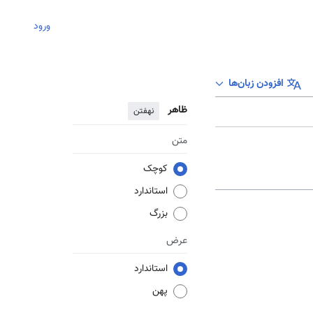
ورود
افزودن زبان‌ها
ظاهر
نهفتن
متن
کوچک
استاندارد
بزرگ
عرض
استاندارد
پهن