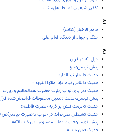
تکرار در قرآن، ابزاری برای هدایت
تکفیر شیعیان توسط اهل‌سنت
ج
جامع الاخبار (کتاب)
جنگ و جهاد از دیدگاه امام علی
ح
حبل‌الله در قرآن
پیش نویس:حج
حدیث «الجار ثم الدار»
حدیث «الناس نیام فإذا ماتوا انتبهوا»
حدیث «برابری ثواب زیارت حضرت عبدالعظیم و زیارت 
پیش نویس:حدیث «تبدیل محفوظات فراموش‌شده قرآن ب
حدیث «حرمت آتش بر ذریه حضرت فاطمه»
حدیث «شیطان نمی‌تواند در خواب به‌صورت پیامبر(ص) د
پیش نویس:حدیث «علی ممسوس فی ذات الله»
حدیث «من مات»