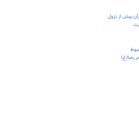
آن پیش از نزول
یت
هبوط
م رضا(ع)