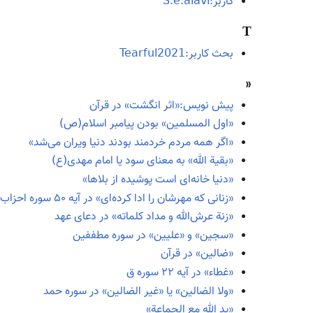
کاربر:S.e.alavi
T
بحث کاربر:Tearful2021
«
پیش نویس:«اثر انگشت» در قرآن
«اول المسلمین» بودن پیامبر اسلام(ص)
«اگر همه مردم خردمند بودند دنیا ویران می‌شد»
«بقیة الله» به معنای سود یا امام مهدی(ع)
«دنیا خانه‌ای است پوشیده از بلاها»
«زنانی که مهرشان را ادا کرده‌ای» در آیه ۵۰ سوره احزاب
«زنة عرش‌الله و مداد کلماته» در دعای عهد
«سجین» و «علیین» در سوره مطففین
«ضالین» در قرآن
«غطاء» در آیه ۲۲ سوره ق
«ولا الضالین» یا «غیر الضالین» در سوره حمد
«ید الله مع الجماعة»