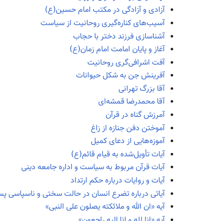
آزادی و آزادگی در مکتب امام حسین(ع)
آسیب‌های کناره‌گیری روحانیت از سیاست
آشناسازی فرزند دختر با حجاب
آغاز و پایان امامت امام زمان(ع)
آفت اشرافی‌گری روحانیت
آفرینش جن به شکل حیوانات
آقا بزرگ تهرانی
آقا محمدرضا قمشه‌ای
آمرزش گناه در قرآن
آموختن دفن جنازه از زاغ
آموزه‌هایی از دعای کمیل
آیات تأویل‌شده به قیام قائم(ع)
آیات قرآن مربوط به سیاست و اداره جامعه دینی
آیات و روایات درباره حکم ارتداد
آیاتی درباره تضرع انسان در حالت سختی و ناسپاسی پس
آیه «ان الله و ملائکته یصلون علی النبی»
آیه «انا لله و انا الیه راجعون»