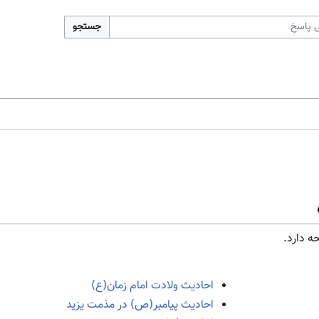
جستجو
احادیث ولادت امام زمان(ع)
احادیث پیامبر(ص) در مذمت یزید