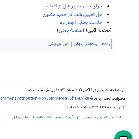
اجرای حد و تعزیر قبل از اعدام
اجل تعیین شده در خطبه متقین
احادیث جعلی ابوهریره
(صفحهٔ قبلی) (
صفحهٔ بعدی
)
رده‌ها
:
رده‌های پنهان
امور ویرایشی
این صفحه آخرین‌بار در ‏۱ اکتبر ۲۰۲۰ ساعت ‏۱۲:۱۳ ویرایش شده است.
محتوایات تحت اجازه‌نامهٔ
Commons Attribution-NonCommercial-ShareAlike
از این صفحه ۲۳۸٬۴۳۹بار بازدید شده است.
سیاست حفظ حریم خصوصی
دربارهٔ ویکی پاسخ
تکذیب‌نامه‌ها
نمای موبایل