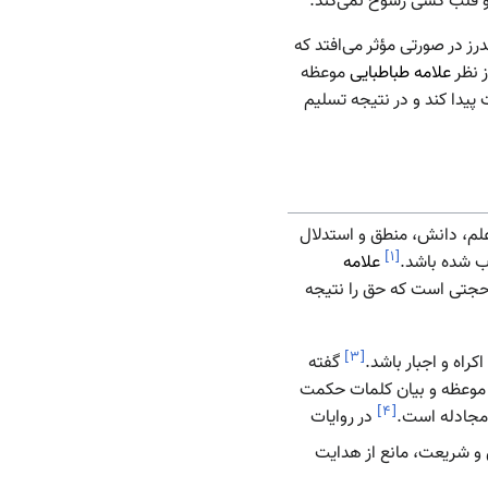
 و قلب کسی رسوخ نمی‌کند.
درز در صورتی مؤثر می‌افتد که
 نظر
علامه طباطبایی
موعظه
پیدا کند و در نتیجه تسلیم
ی علم، دانش، منطق و استدلال
]
۱
[
ب شده باشد.
علامه
حجتی است که حق را نتیجه
]
۳
[
کراه و اجبار باشد.
گفته
) موعظه و بیان کلمات حکمت
]
۴
[
 مجادله است.
در روایات
 و شریعت، مانع از هدایت