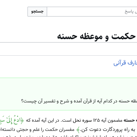
جستجو
ا حکمت و موعظه حسنه
رف قرآنی
ه حسنه در کدام آیه از قرآن آمده و شرح و تفسیر آن چیست؟
﴿ادْعُ إِلَیٰ سَبِیل
 حسنه
مضمون آیه ۱۲۵
سوره نحل
است. در این آیه آمده که
 به راه پروردگارت دعوت کن.
﴾
مفسران حکمت را علم و حجتی دانسته‌اند