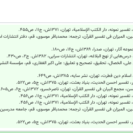
 نمونه، دار الکتب الإسلامیة، تهران، ۱۳۷۱ش، ج۱۱، ص۴۵۵.
 تهران، صدرا، ۱۳۸۹ش، ج۱۶، ص۱۸۰.
یی از نهج البلاغه، تهران، انتشارات سرایی، ۱۳۸۲ش. ج۲، ص۴۳۰.
 دین فطرت، تهران، نشر سایه، ۱۳۸۵ش، ص۶۴۹.
سیر احسن الحدیث، بنیاد بعثت، تهران، ۱۳۷۵ش، ج۵، ص۵۲۲.
مع البیان فی تفسیر القرآن، تهران، ناصرخسرو، ۱۳۷۲ش، ج۶، ص۶۰۵.
 نمونه، تهران، دار الکتب الإسلامیة، ۱۳۷۱ش، ج۱۱، ص۴۵۶.
 نمونه، تهران، دار الکتب الإسلامیة، ۱۳۷۱ش، ج۱۱، ص۴۵۶.
سیر احسن الحدیث، بنیاد بعثت، تهران، ۱۳۷۵ش، ج۵، ص۵۲۲.