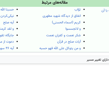
مقاله‌های مرتبط
توّاب
حسبنا الله 
با آن
انفاق از دیدگاه شهید مطهری
نیکی‌کردن 
کریم (اسماء الحسنی)
آیه صلح
و لاتجسسوا
و لقد کرمنا
شکر نعمت و کفران نعمت
جایگاه تقوا
آیات صلح در قرآن
دعوت از م
و من يتوكل على الله فهو حسبه
آیه ۴۶ سوره فصلت
دارای تغییر مسیر