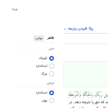
ورود
افزودن زبان‌ها
ظاهر
نهفتن
متن
کوچک
استاندارد
بزرگ
عرض
استاندارد
ِ رَبِّکَ بِالْحِکْمَةِ وَالْمَوْعِظَةِ
پهن
 که حق را نتیجه دهد. در