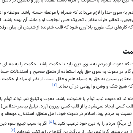
 دین نباید همراه با خشونت و اکراه باشد، عقیده با زور و تحمیل در ذهن
ز مردم به سوی خدا را لازم می‌داند که همراه با موعظه حسنه باشد. موعظه و ان
‌جویی، تحقیر طرف مقابل، تحریک حس لجاجت او و مانند آن بوده باشد. از
ه کارهای نیک طوری یادآوری شود که قلب شنونده از شنیدن آن بیان، رقت 
کمت
آمده است که دعوت از مردم به سوی دین باید با حکمت باشد. حکمت را به معنا
 گام در دعوت به سوی حق باید استفاده از منطق صحیح و استدلالات حسا
نای رسیدن به حق به وسیله علم و عقل است. از نظر او مراد از حکمت 
]
۲
[
ه هیچ شک و وهن و ابهامی در آن نماند.
‌اند که دعوت نباید توأم با خشونت باشد. دعوت و تبلیغ نمی‌تواند توأم با ا
قلب کسی ایجاد نمی‌شود یا از قلب کسی بیرون آورد. تبلیغ پیامبر خدا(ص
ی نسبت به مردم بود. اسلام در دعوت خود، اهل منطق، استدلال، موعظه و
]
۵
[
فی دینکم
؛ مردم را به دین خود ترغیب کنید.»
اگر به سبب تبلیغ سوء دین
]
۶
[
 دین متنفر گردانیم، یکی از بزرگ‌ترین گناهان را مرتکب شده‌ایم.