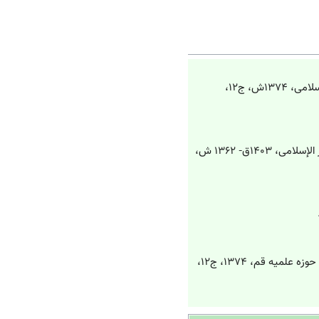
طباطبایی، محمدحسین‏، المیزان فی تفسیر القرآن، ترجمه: محمدباقر موسوی، قم، دفتر انتشارات اسلامی، ۱۳۷۴ش، ج۱۲،
ابن بابویه، محمد بن علی، الخصال، تحقیق، تصحیح و تعلیق: علی اکبر الغفاری، قم، مؤسسة النشر الإسلامی، ۱۴۰۳ق- ۱۳۶۲ ش،
طباطبایی، محمدحسین‏، المیزان فی تفسیر القرآن، ترجمه: محمدباقر موسوی، قم، جامعه مدرسین حوزه علمیه قم‏، ۱۳۷۴، ج۱۲،