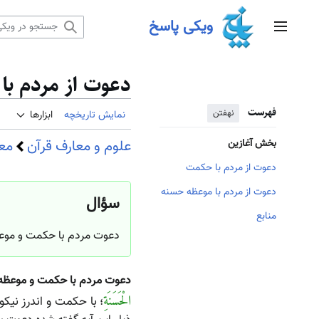
رش
ویکی پاسخ
ه
منوی اصلی
حتوا
دعوت از مردم ب
فهرست
نهفتن
نمایش تاریخچه
ابزارها
علوم و معارف قرآن
معا
بخش آغازین
دعوت از مردم با حکمت
دعوت از مردم با موعظه حسنه
سؤال
منابع
دعوت مردم با حکمت و موعظ
دعوت مردم با حکمت و موعظه
الْحَسَنَةِ
با حکمت و اندرز نیکو
؛