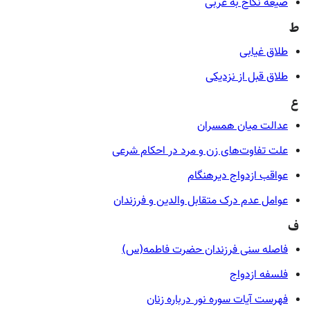
صیغه نکاح به عربی
ط
طلاق غیابی
طلاق قبل از نزدیکی
ع
عدالت میان همسران
علت تفاوت‌های زن و مرد در احکام شرعی
عواقب ازدواج دیرهنگام
عوامل عدم درک متقابل والدین و فرزندان
ف
فاصله سنی فرزندان حضرت فاطمه(س)
فلسفه ازدواج
فهرست آیات سوره نور درباره زنان