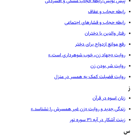
پیش نویس:رابطه حجاب مشکی و افسردگی
رابطه حجاب و عفاف
رابطه حجاب و فشارهای اجتماعی
رفتار والدین با دختران
رفع موانع ازدواج برای دختر
روایت «جهاد زن، خوب شوهرداری است.»
روایت شر بودن زن
روایت فضیلت کمک به همسر در منزل
ز
زنان اسوه در قرآن
زندگی جدید و روایت «زن غیر همسرش را نشناسد.»
زینت آشکار در آیه ۳۱ سوره نور
س