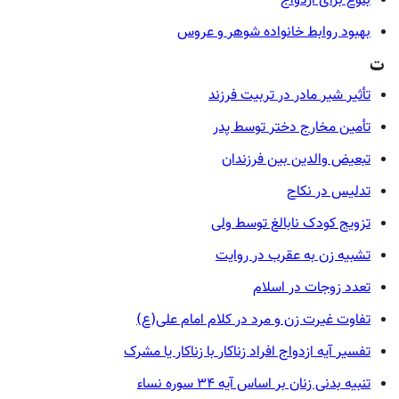
بلوغ برای ازدواج
بهبود روابط خانواده شوهر و عروس
ت
تأثیر شیر مادر در تربیت فرزند
تأمین مخارج دختر توسط پدر
تبعیض والدین بین فرزندان
تدلیس در نکاح
تزویج کودک نابالغ توسط ولی
تشبیه زن به عقرب در روایت
تعدد زوجات در اسلام
تفاوت غیرت زن و مرد در کلام امام علی(ع)
تفسیر آیه ازدواج افراد زناکار با زناکار یا مشرک
تنبیه بدنی زنان بر اساس آیه ۳۴ سوره نساء