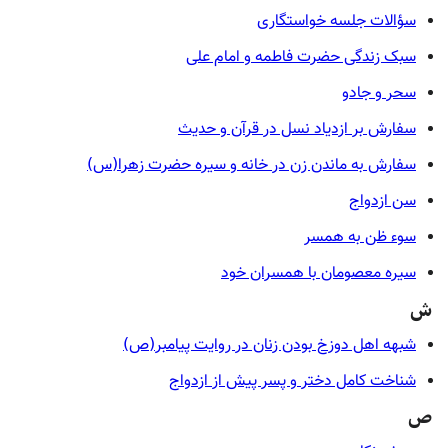
سؤالات جلسه خواستگاری
سبک زندگی حضرت فاطمه و امام علی
سحر و جادو
سفارش بر ازدیاد نسل در قرآن و حدیث
سفارش به ماندن زن در خانه و سیره حضرت زهرا(س)
سن ازدواج
سوء ظن به همسر
سیره معصومان با همسران خود
ش
شبهه اهل دوزخ بودن زنان در روایت پیامبر(ص)
شناخت کامل دختر و پسر پیش از ازدواج
ص