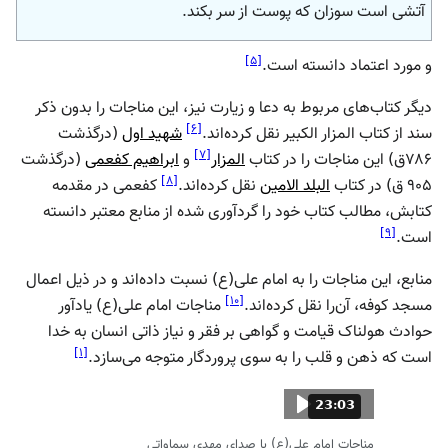
آتشى است سوزان كه پوست از سر بكند.
]
۵
[
و مورد اعتماد دانسته است.
دیگر کتاب‌های مربوط به دعا و زیارت نیز، این مناجات را بدون ذکر
]
۶
[
سند از کتاب المزار الکبیر نقل کرده‌اند.
شهید اول
(درگذشت
]
۷
[
۷۸۶ق) این مناجات را در کتاب
المزار
و
ابراهیم کفعمی
(درگذشت
]
۸
[
البلد الامین
نقل کرده‌اند.
کفعمی در مقدمه
کتابش، مطالب کتاب خود را گردآوری شده از منابع معتبر دانسته
]
۹
[
است.
منابع، این مناجات را به امام علی(ع) نسبت داده‌اند و در ذیل اعمال
]
۱۰
[
مسجد کوفه، آن‌را نقل کرده‌اند.
مناجات امام علی(ع) یادآور
حوادث هولناک قیامت و گواهی بر فقر و نیاز ذاتی انسان به خدا
]
۱
[
است که ذهن و قلب را به سوی پروردگار متوجه می‌سازد.
مدت: 23 دقیقه و 3 ثانیه
23:03
مناجات امام علی(ع) با صدای مهدی سماواتی