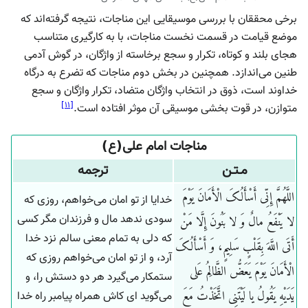
برخی محققان با بررسی موسیقایی این مناجات، نتیجه گرفته‌اند که
موضع قیامت در قسمت نخست مناجات، با به کارگیری متناسب
هجای بلند و کوتاه، تکرار و سجع برخاسته از واژگان، در گوش آدمی
طنین می‌اندازد. همچنین در بخش دوم مناجات که تضرع به درگاه
خداوند است، ذوق در انتخاب واژگان متضاد، تکرار واژگان و سجع
]
۱۱
[
متوازن، در قوت بخشی موسیقی آن موثر افتاده است.
مناجات امام علی(ع)
مـتـن
ترجمه
اللَّهُمَّ إِنِّی أَسْأَلُکَ الْأَمَانَ یَوْمَ
خدایا از تو امان می‌خواهم، روزی که
سودی ندهد مال و فرزندان مگر کسی
لا یَنْفَعُ مالٌ وَ لا بَنُونَ إِلَّا مَنْ
که دلی به تمام معنی سالم نزد خدا
أَتَی اللَّهَ بِقَلْبٍ سَلِیمٍ، وَ أَسْأَلُکَ
آرد، و از تو امان می‌خواهم روزی که
الْأَمَانَ یَوْمَ یَعَضُّ الظَّالِمُ عَلی
ستمکار می‌گیرد هر دو دستش را، و
می‌گوید ای کاش همراه پیامبر راه خدا
یَدَیْهِ یَقُولُ یا لَیْتَنِی اتَّخَذْتُ مَعَ