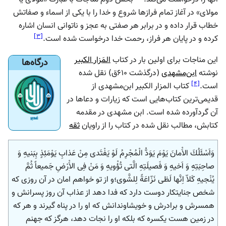
مولای» در آغاز تمام فرازها شروع و خدا را با یکی از اسماء و صفاتش
خطاب قرار داده و در برابر هر صفتی به عجز و ناتوانی انسان اشاره
]
۳
[
کرده و در پایان هر فراز، رحمت خدا درخواست شده است.
این مناجات برای اولین بار در کتاب
المَزار الکبیر
درگاه‌ها
نوشته
ابن‌مشهدی
(درگذشت ۶۱۰ق) نقل شده
]
۴
[
است.
کتاب المزار الکبیر ابن‌مشهدی از
قدیمی‌ترین کتاب‌هایی است که زیارات و دعاها در
آن گردآورده شده است. ابن مشهدی در مقدمه
کتابش، مطالب نقل شده در کتاب را از راویان
ثقه
وَاَسْئَلُكَ الاَْمانَ يَوْمَ يَوَدُّ الْمُجْرِمُ لَوْ يَفْتَدى مِنْ عَذابِ يَوْمَئِذٍ بِبَنيهِ وَ
صاحِبَتِهِ وَ اَخيهِ وَ فَصيلَتِهِ الَّتى تُؤْويهِ وَ مَنْ فِى الاَْرْضِ جَميعاً ثُمَّ
يُنْجيهِ كَلاّ اِنَّها لَظى نَزّاعَةً لِلشَّوى؛
و از تو خواهم امان در آن روزى كه
شخص جنايتكار دوست دارد كه فدا دهد از عذاب آن روز پسرانش و
همسرش و برادرش و خويشاوندانش كه او را در پناه گيرند و هر كه
در زمين هست يكسره كه بلكه او را نجات دهد، هرگز كه جهنم