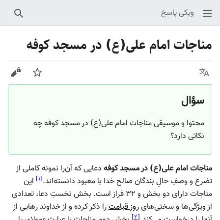
ویکی پاسخ
جستجو
مناجات امام علی(ع) در مسجد کوفه
زبان
پیگیری
نمایش
سؤال
محتوا و موسیقی مناجات امام علی(ع) در مسجد کوفه چه
نکاتی دارد؟
مناجات امام علی(ع) در مسجد کوفه
دعایی که آن‌را نمونه کاملی از
]
۱
[
تضرع و وصفِ حالِ بندگان صالح خدا با معبود دانسته‌اند.
این
مناجات دارای دو بخش و ۳۲ فراز است. بخش نخستِ دعا، تعدادی
از ویژگی‌ها و سختی‌های
روز قیامت
را ذکر کرده و از خداوند رهایی از
]
۲
[
آنها را درخواست می‌کند.
بخش دوم مناجات با عبارت «مولای یا