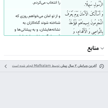
را انتخاب می‌کردم.
الرَّسُولِ سَبِیلًا.
وَ أَسْأَلُکَ الْأَمَانَ یَوْمَ یُعْرَفُ
و از تو امان می‌خواهم روزی که
شناخته شوند گناه‌کاران به
الْمُجْرِمُونَ بِسِیماهُمْ فَیُؤْخَذُ
نشانه‌هایشان، و به پیشانی‌ها و
بِالنَّواصِی وَ الْأَقْدامِ، وَ
قدم‌ها بگیرندشان و از تو امان
أَسْأَلُکَ الْأَمَانَ یَوْمَ لا یَجْزِی
می‌خواهم روزی که کفایت نمی‌کند
منابع
والِدٌ عَنْ وَلَدِهِ وَ لا مَوْلُودٌ هُوَ
پدری از فرزندش، و نه فرزندی کفایت
کننده است از پدرش به هیچ وجه،
جازٍ عَنْ والِدِهِ شَیْئاً إِنَّ وَعْدَ
البته وعده خدا حق است.
آخرین ویرایش ۲ سال پیش
توسط
Mafkalam
انجام شده است
اللَّهِ حَقٌّ
و از تو امان می‌خواهم روزی که
وَ أَسْأَلُکَ الْأَمَانَ یَوْمَ لا یَنْفَعُ
عذرخواهی ستمکاران سود نمی‌دهد، و
الظَّالِمِینَ مَعْذِرَتُهُمْ وَ لَهُمُ اللَّعْنَةُ
بر ایشان لعنت، عذاب و شکنجه آخرت
است. از تو امان می‌خواهم روزی که
وَ لَهُمْ سُوءُ الدَّارِ، وَ أَسْأَلُکَ
کسی برای دیگری اختیار چیزی را
الْأَمَانَ یَوْمَ لا تَمْلِکُ نَفْسٌ