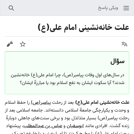
ویکی پاسخ
جستجو
علت خانه‌نشینی امام علی(ع)
زبان
پیگیری
نمایش
سؤال
در سال‌های اول وفات پیامبر(ص)، چرا امام علی(ع) خانه‌نشین
شدند؟ آیا سکوت ایشان به نفع اسلام بود یا مبارزهٔ ایشان؟
علت خانه‌نشینی امام علی(ع)
بعد از رحلت
پیامبر(ص)
را حفظ اسلام
و وحدت و یکپارچگی جامعهٔ اسلامی دانسته‌اند. جامعه اسلامی بعد از
رحلت پیامبر(ص) بسیار متذلذل بود و برخی سنت‌های جاهلی دوبارهٔ
زنده گشت. افرادی مانند
ابوسفیان
و
عباس بن عبدالمطلب
، پیشنهاد
بیعت امام علی(ع) را مطرح کردند تا او را به نبرد با خلیفه تحریک