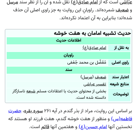
عیّاشی
است که از
امام صادق(ع)
نقل شده و آن را از نظر سند
مرسل
و
ضعیف
شمرده‌اند. راویانِ این روایت به جز راوی اصلی آن حذف
شده‌اند؛ بنابراین به آن اعتماد نکرده‌اند.
حدیث تشبیه امامان به هفت خوشه
اطلاعات حدیث
به نقل از
امام صادق(ع)
راویان
راوی اصلی
مُفَضَّل بن محمد جُعْفی
سند
اعتبار سند
ضعیف
(
مرسل
)
منابع شیعه
تفسیر عیاشی
بخشی از محتوای حدیث با اعتقادات مسلم
شیعه
ناسازگار
توضیحات
دانسته شده است.
بر اساس این روایت، مراد از بذر گندم در آیه ۲۶۱
سوره بقره
،
حضرت
فاطمه(س)
و منظور از هفت خوشه گندم، هفت فرزند او هستند که
نخستین آنها
امام حسین(ع)
و هفتمین آنها
قائم
است.