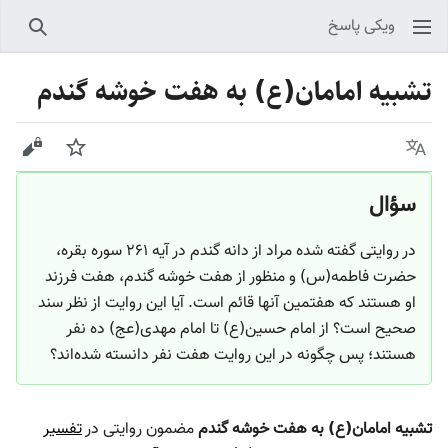
ویکی پاسخ
جستجو
تشبیه امامان(ع) به هفت خوشه گندم
زبان
پیگیری
نمایش
سؤال
در روایتی گفته شده مراد از دانه گندم در آیه ۲۶۱ سوره بقره،
حضرت فاطمه(س) و منظور از هفت خوشه گندم، هفت فرزند
او هستند که هفتمین آنها قائم است. آیا این روایت از نظر سند
صحیح است؟ از امام حسین(ع) تا امام مهدی(عج) ده نفر
هستند؛ پس چگونه در این روایت هفت نفر دانسته شده‌اند؟
تشبیه امامان(ع) به هفت خوشه گندم
مضمون روایتی در
تفسیر