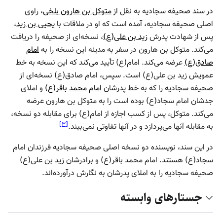
در سند صحیفه سجادیه به نقل از
متوکل بن هارون بلخی
، راوی
اصلی صحیفه سجادیه، آمده است که او در ملاقات با
یحیی بن زید
،
پس از شهادت پدرش
زید بن علی(ع)
، نسخه‌ای از صحیفه را دریافت
می‌کند. متوکل بن هارون در سفر به مدینه این نسخه را به
امام
صادق(ع)
عرضه می‌کند. امام(ع) تأیید می‌کند که این نسخه به خط
عمویش زید بن علی(ع) است. سپس، امام صادق(ع) نسخه‌ای از
صحیفه سجادیه را که به خط پدرشان
امام محمد باقر(ع)
و املای
جدشان امام سجاد(ع) بوده است را به متوکل بن هارون عرضه
می‌کند. متوکل، پس از کسب اجازه از امام(ع) برای مقابله دو نسخه،
]
۳
[
به مقابله آنها می‌پردازد و در آنها تفاوتی نمی‌بیند.
در این سند، نویسنده دو نسخه اصلی صحیفه سجادیه فرزندان امام
سجاد(ع) هستند. امام محمد باقر(ع) و برادرشان زید بن علی(ع)
صحیفه سجادیه را به املای پدرشان به نگارش درآورده‌اند.
جستارهای وابسته