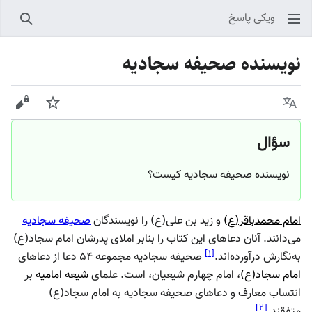
ویکی پاسخ
جستجو
نویسنده صحیفه سجادیه
زبان
پیگیری
نمایش
سؤال
نویسنده صحیفه سجادیه کیست؟
امام محمدباقر(ع)
و زید بن علی(ع) را نویسندگان
صحیفه سجادیه
می‌دانند. آنان دعاهای این کتاب را بنابر املای پدرشان امام سجاد(ع)
]
۱
[
به‌نگارش درآورده‌اند.
صحیفه سجادیه مجموعه ۵۴ دعا از دعاهای
امام سجاد(ع)
، امام چهارم شیعیان، است. علمای
شیعه امامیه
بر
انتساب معارف و دعاهای صحیفه سجادیه به امام سجاد(ع)
]
۲
[
متفقند.