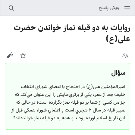
ویکی پاسخ
جستجو
روایات به دو قبله نماز خواندن حضرت
علی(ع)
زبان
پیگیری
نمایش
سؤال
اميرالمؤمنين علی(ع) در احتجاج با اعضاي شوراي انتخاب
خليفه بعد از عمر، يكي از برتري‌هايش را اين عنوان مي‌كند كه
جز من كسي از شما بر دو قبله نماز نگزارده است؛ در حالی که
تغيير قبله در سال ۲ هجري است و اعضاي شورا، همگي قبل از
اين تاريخ اسلام آورده بودند و همه به دو قبله نماز خوانده‌اند؟