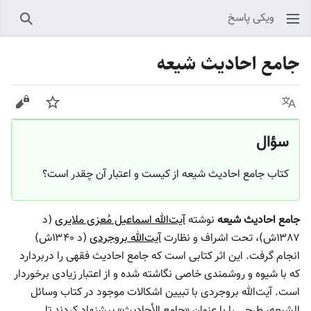
ویکی پاسخ
جستجو
جامع احادیث شیعه
زبان
پیگیری
نمایش
سؤال
کتاب جامع احادیث شیعه از کیست و اعتبار آن چقدر است؟
جامع احادیث شیعه
نوشته
آیت‌الله اسماعیل مُعزی ملایری
(د
۱۳۸۷ش)، تحت اشراف و نظارت
آیت‌الله بروجردی
(د ۱۳۴۰ش)
انجام گرفت. این اثر کتابی است که جامع احادیث فقهی را دربردارد
که با شیوه و روشمندی خاصی نگاشته شده و از اعتبار زیادی برخوردار
است. آیت‌الله بروجردی با تبیین اشکالات موجود در کتاب وسائل
الشیعه، طرحی را با عنوان «جامع الأحادیث» پیشنهاد کردند تا