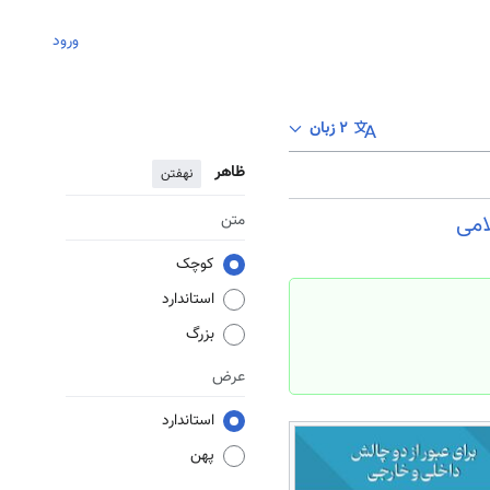
ورود
۲ زبان
ظاهر
نهفتن
امی
متن
کوچک
استاندارد
بزرگ
عرض
استاندارد
پهن