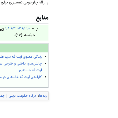
و ارائه چارچوبی تفسیری برای
منابع
۱٫۴
۱٫۳
۱٫۲
۱٫۱
۱٫۰
↑
تحر
حماسه
(۱۷).
زندگی معنوی آیت‌الله سید علی
چالش‌های داخلی و خارجی در 
آیت‌الله خامنه‌ای
کارآمدی آیت‌الله خامنه‌ای در 
رده‌ها
:
درگاه حکومت دینی
جمه