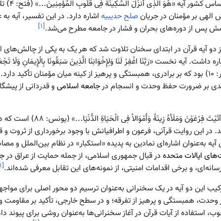
برای نمونه، در برخی شرایط حساس کشور آیه «هُوَ الَ
ش الهی بر مؤمنان در جریان
صلح حدیبیه
اشاره دارد. در این تفسیر، آیه به 
]
۱
[
رامش پس از دوره‌های بحران و فشار در جامعه مطرح می‌شد.
خنرانی ۱۴ خرداد ۱۳۹۳ نیز دو آیه قرآن در ابتدای سخنان تلاوت شد که هر یک به یکی از چالش‌های
نخست «رَبَّنَا اغْفِرْ لَنَا وَلِإِخْوَانِنَا الَّذِینَ سَبَقُونَا بِالْإِیمَانِ وَلَا تَجْع
قُلُوبِنَا غِلًّا لِّلَّذِینَ آمَنُوا…» (حشر: ۱۰) بود که بر برادری، همبستگی و پرهیز از کینه میان مؤمنان تأکید دا
کیدی بر ضرورت حفظ وحدت و انسجام در
جامعه اسلامی
و قدردانی از پیشگا
 فِرْعَوْنَ وَمَلَأهُ زِینَةً وَأَمْوَالاً فِی الْحَیَاةِ الدُّنْیَا…» (یونس: ۸۸) است که دعای
ند. در این روایت قرآنی، فرعون و اطرافیانش با وجود برخورداری از ثروت 
ن آیه به‌عنوان اشاره‌ای نمادین به پدیده «استکبار» در نظام بین‌الملل و م
های ایالات متحده
در قبال جمهوری اسلامی، از جمله حمایت از عراق در
جن
۱
[
نه‌ای، و برخی اقدامات امنیتی، از نمونه‌های این تقابل معرفی شده‌اند.
یب این دو آیه در یک سخنرانی به‌عنوان ترسیم دو محور اصلی برای مواجه
وحدت، همبستگی و پرهیز از تفرقه؛ و در سطح خارجی، تأکید بر مقاومت و پ
، استفاده از آیات قرآن در آغاز سخنرانی‌ها به‌عنوان روشی برای پیوند دا