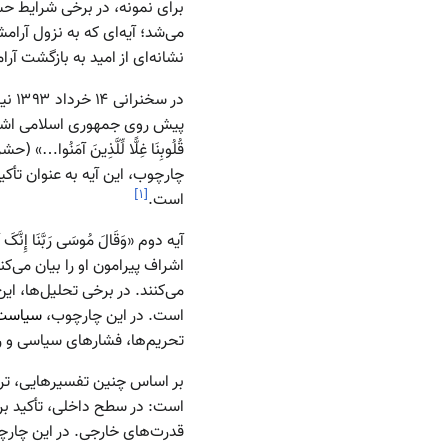
می‌شد؛ آیه‌ای که به نزول آرام
نشانه‌ای از امید به بازگشت آ
در س
پیش روی جمهوری اسلامی اشاره داشت. آیه 
چارچوب، این آیه به عنوان تأ
]
۱
[
است.
آیه دوم «وَقَالَ مُوسَى رَبَّنَا إِنَّکَ آتَیْتَ
اشراف پیرامون او را بیان می‌ک
می‌کنند. در برخی تحلیل‌ها، ای
است. در این چارچوب،
سیاست‌
تحریم‌ها، فشارهای سیاسی و رسا
بر اساس چنین تفسیرهایی، ترک
است: در سطح داخلی، تأکید بر 
قدرت‌های خارجی. در این چارچوب