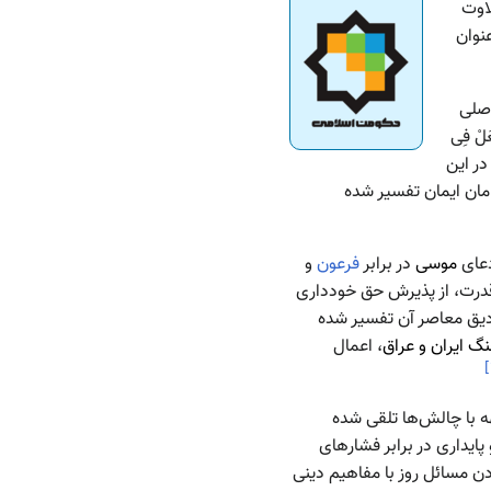
ّذِی أَنزَلَ السَّکِینَةَ فِی قُلُوبِ الْمُؤْمِنِینَ…» (فتح: ۴) تلاوت
عنوان
 اصلی
َلْ فِی
رد. در این
مان ایمان تفسیر شده
موسی
در برابر
فرعون
و
و قدرت، از پذیرش حق خودداری
صادیق معاصر آن تفسیر شده
گ ایران و عراق
، اعمال
]
ه با چالش‌ها تلقی شده
ایداری در برابر فشارهای
دن مسائل روز با مفاهیم دینی