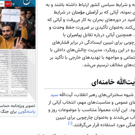
ه و شرایط سیاسی کشور ارتباط داشته باشند و به
 نمونه، آیاتی که بر
آرامش مؤمنان
در شرایط
مید در دوره‌های بحران به کار می‌رفت و آیاتی که
می‌کنند به‌عنوان تأکیدی بر ضرورت حفظ
وحدت و
همچنین آیاتی درباره تقابل
پیامبران
با
چوبی برای تبیین ایستادگی در برابر فشارهای
رو در این رویکرد، مدیریت چالش‌های داخلی با
اعی و مواجهه با تهدیدهای خارجی با تأکید بر
رت‌های مخالف ترسیم می‌شد.
ت‌الله خامنه‌ای
 شیوه سخنرانی‌های رهبر انقلاب، آیت‌الله
سید
رهای عمومی و مناسبت‌های مهم، انتخاب آیاتی از
تصویر ویژه‌نامه حماسه
بود. این آیات معمولاً متناسب با موضوعات روز و
پاسخگویی
برای
جنگ 
 می‌شدند و به‌عنوان چارچوبی برای تبیین
]
۱
[
ی مورد استفاده قرار می‌گرفتند.