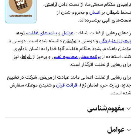
ناامیدی
هنگام سختی‌ها، از دست دادن
آرامش
،
تسلط
شیطان
بر
انسان
و محروم شدن از
نعمت‌های الهی
برشمرده‌اند.
راه‌های رهایی از غفلت شناخت
عوامل
و
پیامدهای غفلت
،
توبه
،
پرهیز از دنیازدگی
و دوستی با
مؤمنان
دانسته شده است. دوستی با
مؤمنان باعث می‌شود هنگام غفلت، آنها خدا را به انسان یادآوری
کنند. استفاده از
برنامه عملی محاسبه نفس
و پرهیز از
افراط
، نیز
برای رهایی از غفلت اثرگذار است.
برای رهایی از غفلت اعمالی مانند
عیادت از مریض
،
شرکت در تشییع
جنازه
،
زیارت حرم امامان(ع)
،
قرائت قرآن
و
شنیدن موعظه
سفارش
شده است.
مفهوم‌شناسی
عوامل