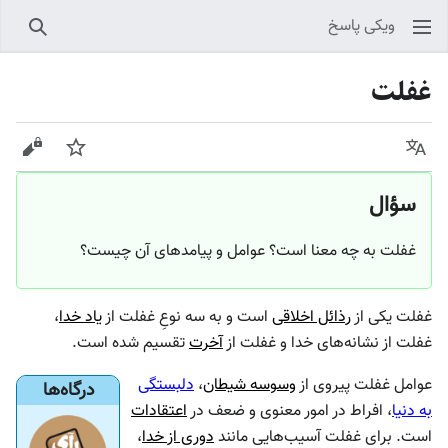
ویکی پاسخ
جستجو
غفلت
زبان
پیگیری
نمایش
سؤال
غفلت به چه معنا است؟ عوامل و پیامدهای آن چیست؟
غفلت یکی از
رذائل اخلاقی
است و به سه نوعِ غفلت از
یاد خدا
،
غفلت از نشانه‌های خدا و غفلت از
آخرت
تقسیم شده است.
عوامل غفلت پیروی از
وسوسه شیطان
،
دلبستگی
درگاه‌ها
به دنیا
، افراط در امور معنوی و ضعف در
اعتقادات
است. برای غفلت آسیب‌هایی مانند
دوری از خدا
،