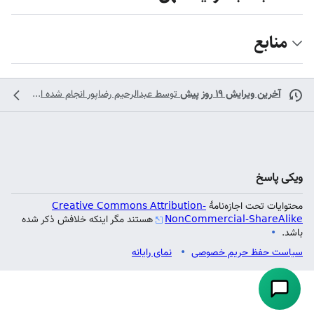
منابع
آخرین ویرایش ۱۹ روز پیش
توسط
عبدالرحیم رضاپور
انجام شده است
کی پاسخ
توایات تحت اجازه‌نامهٔ
Creative Commons Attribution-
NonCommercial-ShareAli
هستند مگر اینکه خلافش ذکر شده
شد.
است حفظ حریم خصوصی
نمای رایانه