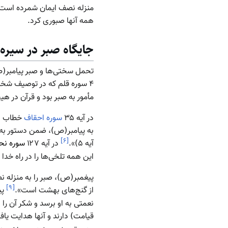
منزله نصف ایمان شمرده است. ب
همه آنها صبوری کرد.
جایگاه صبر در سیره 
تحمل سختی‌ها و صبر پیامبر(ص
۴ سوره قلم که در توصیف شخصیت پیامبر(ص) آمده را صبر و تحمل و تدبیر بر مقتضای عقل تعبیر کرده‌اند.
مأمور به صبر بود و قرآن در هی
در آیه ۳۵
سوره احقاف
خطاب به
به پیامبر(ص)، ضمن دستور به ش
]
۶
[
آیه ۵)».
در آیه ۱۲۷
سوره نح
این همه تلخی‌ها را در راه خدا
پیغمبر(ص)، صبر را به منزله 
]
۹
[
از گنج‌های بهشت است».
پی
نعمتی به او برسد و شکر آن را 
قیامت) دارند و آنها هدایت یافت