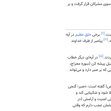
سوی مشرکان قرار گرفت و بر
]
۱
[
ست.
برخی
خلق عظیم
در آیه
]
۲
[
پیامبر از طرف خداوند
]
۵
[
ردند.
در آیه‌ای دیگر خطاب
میل پیشه کن (سوره معراج،
 که بر صبر دارد و می‌تواند
(ص) گفته است: «صبر؛ گنجی
ا شود و شکیبایی کند و
نی امنیت و آرامش (در
لمان عجب دارم که وقتی