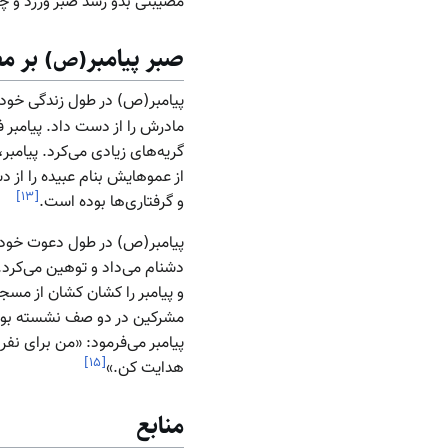
مصیبتی بدو رسد صبر ورزد و چ
صبر پیامبر
بر م
(ص)
پیامبر(ص) در طول زندگی خود 
مادرش را از دست داد. پیامبر 
گریه‌های زیادی می‌کرد. پیامبر
از عموهایش بنام عبیده را از 
]
۱۳
[
و گرفتاری‌ها بوده است.
پیامبر(ص) در طول دعوت خود د
دشنام می‌داد و توهین می‌کرد.
و پیامبر را کشان کشان از مسج
مشرکین در دو صف نشسته بودند و
پیامبر می‌فرمود: «من برای نفرین
]
۱۵
[
هدایت کن.»
منابع