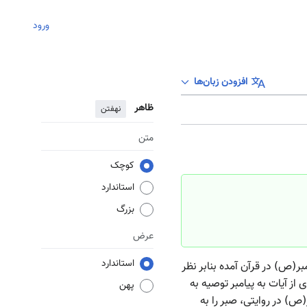
ورود
افزودن زبان‌ها
ظاهر
نهفتن
متن
کوچک
استاندارد
بزرگ
عرض
استاندارد
ر(ص) در قرآن آمده بنابر نظر
 از آیات به پیامبر توصیه به
پهن
) در روایتی، صبر را به