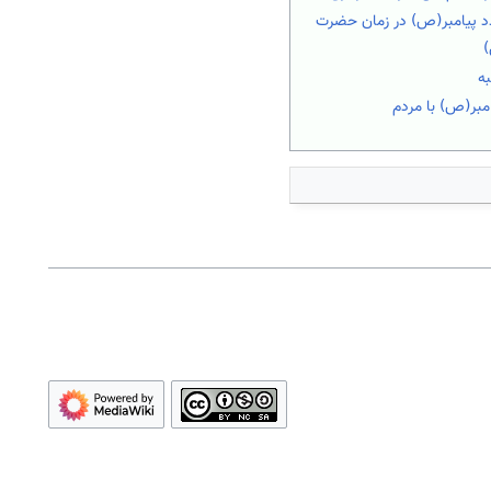
دد پیامبر(ص) در زمان حضرت
ه
مبر(ص) با مردم