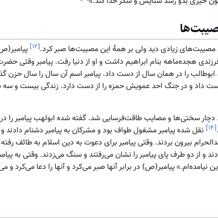
ون خیری بدو رسد ستایش و شکر خدا کند.»
صیبت‌ها
]
۱۲
[
مصیبت‌های زیادی دید ولی بر همهٔ این مصیبت‌ها صبر کرد.
پیامبر(ص)
فرزندی هجده‌ماهه بنام ابراهیم داشت و او از دنیا رفت. پیامبر وقتی حضر
، ابوطالب را در همان سال از دست داد. پیامبر اسم آن سال را سال حزن گذا
دست داد و در جنگ احد عمویش حمزه را از دست دارد. زندگی بیست و سه سا
چار سختی‌ها و مصایب طاقت‌فرسایی شد. گفته شده ابولهب پیامبر را در ط
]
۱۴
[
نقل شده پیامبر مشغول طواف بود و مشرکان به پیامبر دشنام دادند و عما
دالحرام بیرون بردند. وقتی پیامبر برای دعوت به دین اسلام به طائف رفته
 از دو طرف پای پیامبر را نشان می‌رفتند و سنگ می‌زدند. وقتی به پیامبر
 نیامده‌ام.» پیامبر(ص) در برابر آنها صبر می‌کرد و آنها را دعا می‌کرد و می