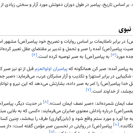
ر اساس تاریخ، پیامبر در طول دوران دعوتش مورد آزار و سختی زیادی از 
نبوی
) در برابر ناملایمات بر اساس روایات و تصریح خود پیامبر(ص) مشهور ا
]
۴
[
]
۳
[
جده مورد
به پیامبر(ص) به صبر توصیه کرده است.
 پیامبر آمده: صبر کن همانگونه که
پیامبران اولوالعزم
قبل از تو نیز صبر ک
کیبایی در برابر استهزا و تکذیب و آزار مشرکان عرب، می‌فرماید: «صبر ج
ل
خدا پیامبر(ص) را امر به صبر داده، بشارتش می‌دهد که این نیرو و توانایی
]
۷
[
 بچشد، از خداوند است‏.
]
۸
[
نصف ایمان شمرده‌اند: «صبر نصف ایمان است».
در حدیث دیگر، پیامبر
غمبر(ص) درباره پاداش معنوی صابران می‌فرمایند: «کسی که به بلایی مبتل
به جا آورد و مورد ستم واقع شود و (بابزرگواری) طرف را ببخشد، چنین کسا
]
۱۰
[
گانند».
پیامبر(ص) در روایتی در تحسین صبر مؤمن گفته است: «از مس
]
۱۱
[