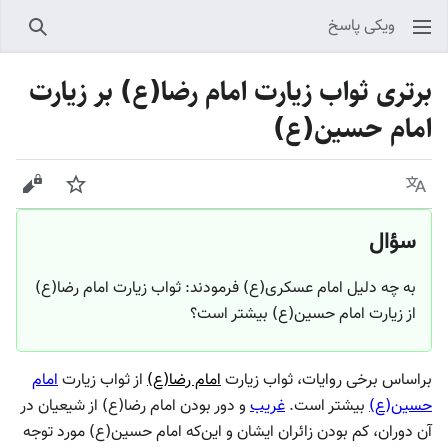
ویکی پاسخ
جستجو
برتری ثواب زیارت امام رضا(ع) بر زیارت
امام حسین(ع)
زبان
پیگیری
نمایش
سؤال
به چه دلیل امام عسکری(ع) فرمودند: ثواب زیارت امام رضا(ع)
از زیارت امام حسین(ع) بیشتر است؟
براساس برخی روایات، ثواب زیارت
امام رضا(ع)
از ثواب زیارت
امام
حسین(ع)
بیشتر است.
غریب
و دور بودن امام رضا(ع) از شیعیان در
آن دوران، کم بودن زائران ایشان و این‌که امام حسین(ع) مورد توجه