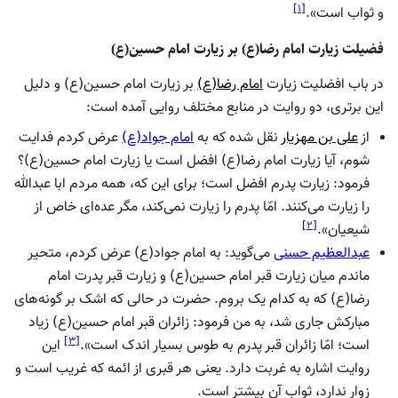
]
۱
[
و ثواب است».
فضیلت زیارت امام رضا(ع) بر زیارت امام حسین(ع)
در باب افضلیت زیارت
امام رضا(ع)
بر زیارت امام حسین(ع) و دلیل
این برتری، دو روایت در منابع مختلف روایی آمده است:
از
علی بن مهزیار
نقل شده که به
امام جواد(ع)
عرض کردم فدایت
شوم، آیا زیارت امام رضا(ع) افضل است یا زیارت امام حسین(ع)؟
فرمود: زیارت پدرم افضل است؛ برای این که، همه مردم ابا عبدالله
را زیارت می‌کنند. امّا پدرم را زیارت نمی‌کند، مگر عده‌ای خاص از
]
۲
[
شیعیان».
عبدالعظیم حسنی
می‌گوید: به امام جواد(ع) عرض کردم، متحیر
ماندم میان زیارت قبر امام حسین(ع) و زیارت قبر پدرت امام
رضا(ع) که به کدام یک بروم. حضرت در حالی که اشک بر گونه‌های
مبارکش جاری شد، به من فرمود: زائران قبر امام حسین(ع) زیاد
]
۳
[
است؛ امّا زائران قبر پدرم به طوس بسیار اندک است».
این
روایت اشاره به غربت دارد. یعنی هر قبری از ائمه که غریب است و
زوار ندارد، ثواب آن بیشتر است.