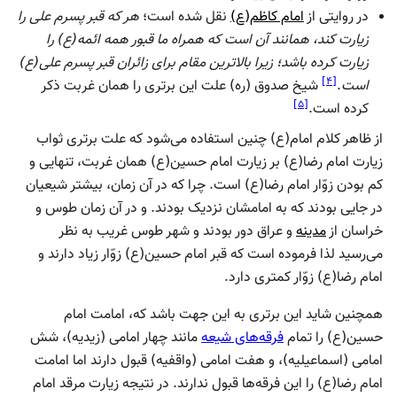
در روایتی از
امام کاظم(ع)
نقل شده است؛
هر که قبر پسرم علی را
زیارت کند، همانند آن است که همراه ما قبور همه ائمه(ع) را
زیارت کرده باشد؛ زیرا بالاترین مقام برای زائران قبر پسرم علی(ع)
]
۴
[
است
.
شیخ صدوق (ره) علت این برتری را همان غربت ذکر
]
۵
[
کرده است.
از ظاهر کلام امام(ع) چنین استفاده می‌شود که علت برتری ثواب
زیارت امام رضا(ع) بر زیارت امام حسین(ع) همان غربت، تنهایی و
کم بودن زوّار امام رضا(ع) است. چرا که در آن زمان، بیشتر شیعیان
در جایی بودند که به امامشان نزدیک بودند. و در آن زمان طوس و
خراسان از
مدینه
و عراق دور بودند و شهر طوس غریب به نظر
می‌رسید لذا فرموده است که قبر امام حسین(ع) زوّار زیاد دارند و
امام رضا(ع) زوّار کمتری دارد.
همچنین شاید این برتری به این جهت باشد که، امامت امام
حسین(ع) را تمام
فرقه‌های شیعه
مانند چهار امامی (زیدیه)، شش
امامی (اسماعیلیه)، و هفت امامی (واقفیه) قبول دارند اما امامت
امام رضا(ع) را این فرقه‌ها قبول ندارند. در نتیجه زیارت مرقد امام