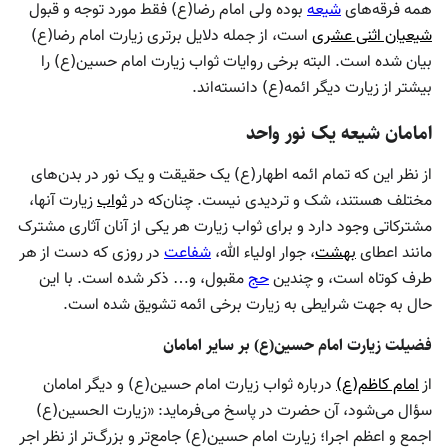
همه فرقه‌های
شیعه
بوده ولی امام رضا(ع) فقط مورد توجه و قبول
شیعیان اثنی عشری
است، از جمله دلایل برتری زیارت امام رضا(ع)
بیان شده است. البته برخی روایات ثواب زیارت امام حسین(ع) را
بیشتر از زیارت دیگر ائمه(ع) دانسته‌اند.
امامان شیعه یک نور واحد
از نظر این که تمام ائمه اطهار(ع) یک حقیقت و یک نور در بدن‌های
مختلف هستند، شک و تردیدی نیست. چنان‌که در
ثواب
زیارت آنها،
مشترکاتی وجود دارد و برای ثواب زیارت هر یکی از آنان آثاری مشترک
مانند اعطای
بهشت
، جوار اولیاء الله،
شفاعت
در روزی که دست از هر
طرف کوتاه است، و چندین
حج
مقبول، و… ذکر شده است. با این
حال به جهت شرایطی به زیارت برخی ائمه تشویق شده است.
فضیلت زیارت امام حسین(ع) بر سایر امامان
از
امام کاظم(ع)
درباره ثواب زیارت امام حسین(ع) و دیگر امامان
سؤال می‌شود، آن حضرت در پاسخ می‌فرماید: «زیارت الحسین(ع)
اجمع و اعظم اجرا؛ زیارت امام حسین(ع) جامع‌تر و بزرگ‌تر از نظر اجر