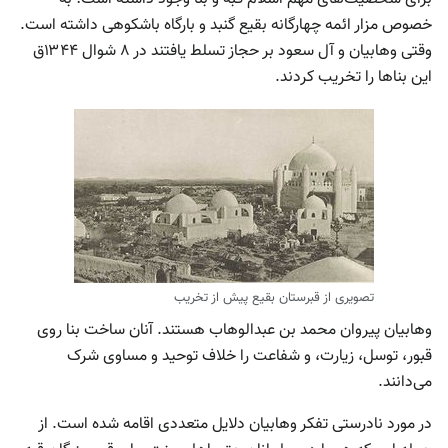
خصوص مزار ائمه چهارگانه بقیع گنبد و بارگاه باشکوهی داشته است.
وقتی وهابیان و آل سعود بر حجاز تسلط یافتند در ۸ شوال ۱۳۴۴ق
این بناها را تخریب کردند.
تصویری از قبرستان بقیع پیش از تخریب
وهابیان پیروان محمد بن عبدالوهاب هستند. آنان ساخت بنا روی
قبور، توسل، زیارت، و شفاعت را خلاف توحید و مساوی شرک
می‌دانند.
در مورد نادرستی تفکر وهابیان دلایل متعددی اقامه شده است. از