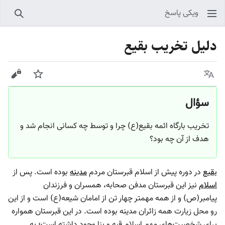
ویکی پاسخ
جستجو
دلیل تخریب بقیع
زبان
پیگیری
نمایش
سؤال
تخریب بارگاه ائمه بقیع(ع) چرا و توسط چه کسانی انجام شد و
هدف از آن چه بود؟
بقیع
در دوره پیش از اسلام قبرستان مردم
مدینه
بوده است. پس از
اسلام
نیز این قبرستان مدفن صحابه، همسران و فرزندان
پیامبر(ص) و از همه مهمتر چهار تن از امامان شیعه(ع) است و از این
رو محل زیارت همه زائران مدینه بوده است. در این قبرستان همواره
برای شخصیت‌های مهم اسلام قبه و بنا وجود داشته است؛ به