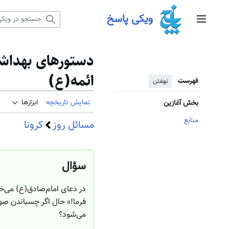
رش
ویکی پاسخ
ه
منوی اصلی
حتوا
دستورهای بهداشت
ائمه(ع)
فهرست
نهفتن
نمایش تاریخچه
ابزارها
بخش آغازین
منابع
مسائل روز
کرونا
سؤال
در دعای امام‌صادق(ع) می‌خ
فرما!» حال اگر چسباندن صو
می‌شود؟