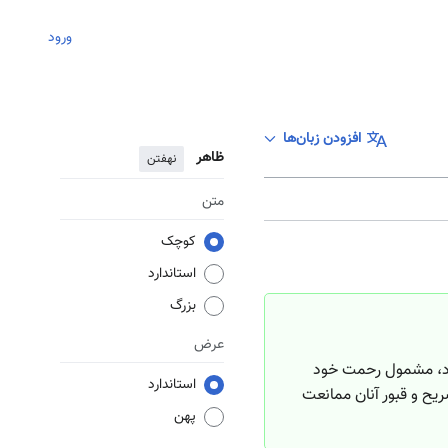
ورود
افزودن زبان‌ها
ظاهر
نهفتن
متن
کوچک
استاندارد
بزرگ
عرض
شود، مشمول رحمت خود
استاندارد
ح و قبور آنان ممانعت
پهن