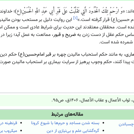
اند: «
وَ ارْحَمْ تِلْكَ‏ الْخُدُودَ الَّتِي تَقَلَّبَتْ عَلَى قَبْرِ أَبِي عَبْدِ اللَّهِ الْحُسَيْنِ(ع)‏
؛ خداوند
]
۱
[
ام حسین(ع) قرار گرفته است.»
این روایت دلیل بر مستحب بودن مالیدن
 شده است. محققان معتقدند این حدیث برای شرایط عادی است و ممکن 
اساس حکم عقل از دست زدن به
ضریح
و
قبور
، ممانعت به عمل آید؛ زیرا در 
ب شمرده شده است.
اری
، به مانند حکم استحباب مالیدن چهره بر
قبر امام‌حسین(ع)
حکم دین 
ات پیدا کنند، حکم وجوب پرهیز از سرایت بیماری بر استحباب مالیدن صورت 
الأعمال و عقاب الأعمال، ۱۴۰۶ق، ص۹۵.
مقاله‌های مرتبط
بسته شدن مساجد و حرم‌ها با شیوع کرونا
قرنطینه در 
چسباندن
گره‌گشایی علم و بی‌نیازی از دین
میکروب بر