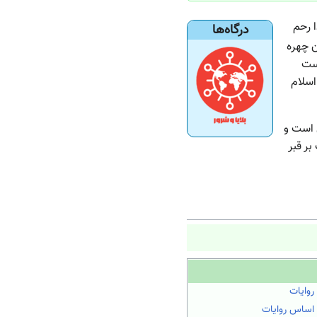
ا رحم
درگاه‌ها
 چهره
است
اسلام
است و
بر قبر
روایات
 اساس روایات