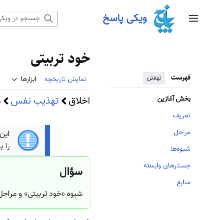
رش
ویکی پاسخ
ه
منوی اصلی
حتوا
خود تربیتی
فهرست
نهفتن
نمایش تاریخچه
ابزارها
اخلاق
تهذیب نفس
م
بخش آغازین
تعریف
مراحل
این
را ب
شیوه‌ها
جستارهای وابسته
سؤال
منابع
شیوه «خود تربیتی» و مراح