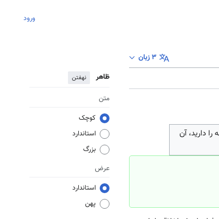
ورود
۳ زبان
ظاهر
نهفتن
متن
کوچک
ا دارید، آن
استاندارد
بزرگ
عرض
استاندارد
پهن