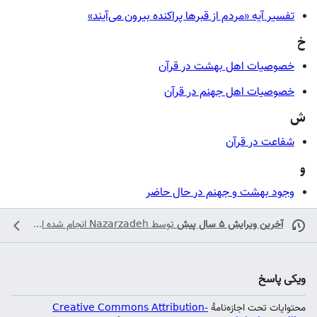
تفسیر آیه «مردم از قبرها پراکنده بیرون می‌آیند»
خ
خصوصیات اهل بهشت در قرآن
خصوصیات اهل جهنم در قرآن
ش
شفاعت در قرآن
و
وجود بهشت و جهنم در حال حاضر
آخرین ویرایش ۵ سال پیش
توسط
Nazarzadeh
انجام شده است
ویکی پاسخ
محتوایات تحت اجازه‌نامهٔ
Creative Commons Attribution-