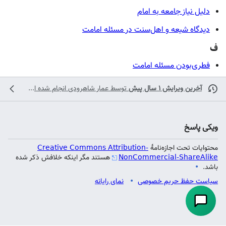
دلیل نیاز جامعه به امام
دیدگاه شیعه و اهل‌سنت در مسئله امامت
ف
فطری‌بودن مسئله امامت
آخرین ویرایش ۱ سال پیش
توسط
عمار شاهرودی
انجام شده است
ویکی پاسخ
محتوایات تحت اجازه‌نامهٔ
Creative Commons Attribution-
NonCommercial-ShareAlike
هستند مگر اینکه خلافش ذکر شده
باشد.
سیاست حفظ حریم خصوصی
نمای رایانه