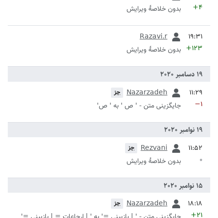
+۴
بدون خلاصۀ ویرایش
قبلی
Razavi.r
+۱۲۳
بدون خلاصۀ ویرایش
قبلی
Nazarzadeh
جز
−۱
جایگزینی متن - ' ص ' به ' ص'
قبلی
Rezvani
جز
۰
بدون خلاصۀ ویرایش
قبلی
Nazarzadeh
جز
+۲۱
جایگزینی متن - ' | بازبینی =' به ' | ارجاعات = | بازبینی ='