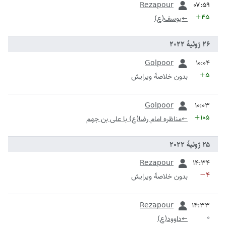
Rezapour
+۴۵
←
یوسف(ع)
قبلی
Golpoor
+۵
بدون خلاصۀ ویرایش
قبلی
Golpoor
+۱۰۵
←
مناظره امام رضا(ع) با علی بن جهم
قبلی
Rezapour
−۴
بدون خلاصۀ ویرایش
قبلی
Rezapour
۰
←
داوود(ع)