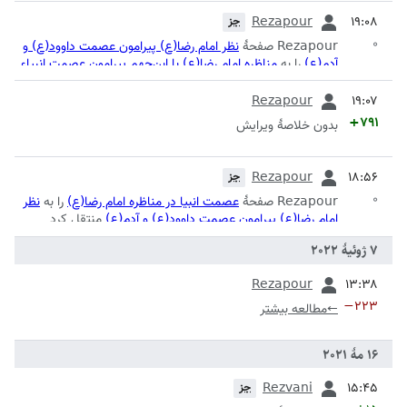
قبلی
Rezapour
جز
۰
Rezapour صفحهٔ
نظر امام رضا(ع) پیرامون عصمت داوود(ع) و
آدم(ع)
را به
مناظره امام رضا(ع) با ابن‌جهم پیرامون عصمت انبیاء
منتقل کرد
قبلی
Rezapour
+۷۹۱
بدون خلاصۀ ویرایش
قبلی
Rezapour
جز
۰
Rezapour صفحهٔ
عصمت انبیا در مناظره امام رضا(ع)
را به
نظر
امام رضا(ع) پیرامون عصمت داوود(ع) و آدم(ع)
منتقل کرد
قبلی
Rezapour
−۲۲۳
←
مطالعه بیشتر
قبلی
Rezvani
جز