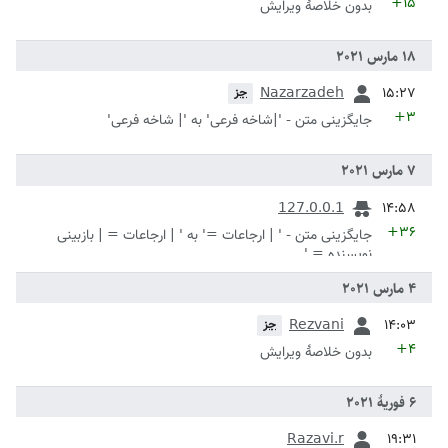
+۱۵
بدون خلاصۀ ویرایش
قبلی
Nazarzadeh
جز
+۳
جایگزینی متن - '|شاخه فرعی' به '| شاخه فرعی'
قبلی
127.0.0.1
+۳۶
جایگزینی متن - ' | ارجاعات =' به ' | ارجاعات = | بازبینی
نویسنده = '
قبلی
Rezvani
جز
+۴
بدون خلاصۀ ویرایش
قبلی
Razavi.r