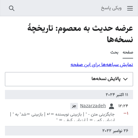
ویکی پاسخ
جستجو
عرضه حدیث به معصوم: تاریخچهٔ
نسخه‌ها
صفحه
بحث
نمایش سیاهه‌ها برای این صفحه
پالایش نسخه‌ها
قبلی
Nazarzadeh
جز
−۱
جایگزینی متن - ' | بازبینی نویسنده =↵ | بازبینی =شد' به ' |
ارزیابی کمی = | ارزیابی کیفی = '