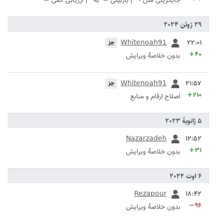
جایگزینی متن - ' | بازبینی =' به ' | ارزیابی کمی ='
قبلی
Whitenoah91
جز
+۴۰
بدون خلاصۀ ویرایش
قبلی
Whitenoah91
جز
+۲۱۰
اصلاح ارقام و منابع
قبلی
Nazarzadeh
+۳۱
بدون خلاصۀ ویرایش
قبلی
Rezapour
−۹۶
بدون خلاصۀ ویرایش