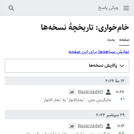
ویکی پاسخ
جستجو
خام‌خواری: تاریخچهٔ نسخه‌ها
صفحه
بحث
نمایش سیاهه‌ها برای این صفحه
پالایش نسخه‌ها
قبلی
Nazarzadeh
جز
+۱
جایگزینی متن - 'بحارالانوار' به 'بحار الانوار'
قبلی
Nazarzadeh
جز
+۷