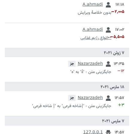
قبلی
A.ahmadi
−۲٬۰۰۵
بدون خلاصۀ ویرایش
قبلی
A.ahmadi
−۵٬۵۰۵
←
انواع رژیم غذایی
قبلی
Nazarzadeh
جز
−۱۲
جایگزینی متن - 'هٔ' به 'ه'
قبلی
Nazarzadeh
جز
+۳
جایگزینی متن - '|شاخه فرعی' به '| شاخه فرعی'
قبلی
127.0.0.1