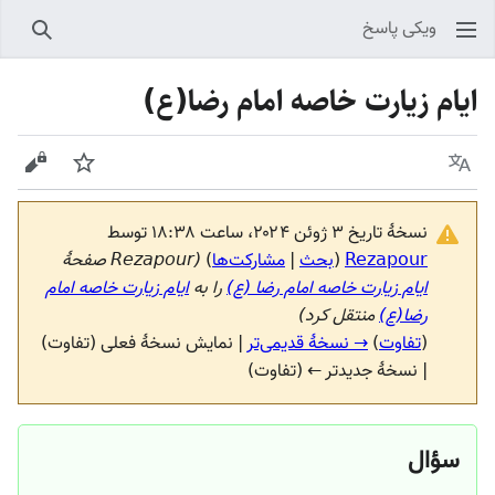
ویکی پاسخ
جستجو
ایام زیارت خاصه امام رضا(ع)
زبان
پیگیری
نمایش
نسخهٔ تاریخ ‏۳ ژوئن ۲۰۲۴، ساعت ۱۸:۳۸ توسط
Rezapour
(
بحث
|
مشارکت‌ها
)
(Rezapour صفحهٔ
ایام زیارت خاصه امام رضا (ع)
را به
ایام زیارت خاصه امام
رضا(ع)
منتقل کرد)
(
تفاوت
)
→ نسخهٔ قدیمی‌تر
| نمایش نسخهٔ فعلی (تفاوت)
| نسخهٔ جدیدتر ← (تفاوت)
سؤال