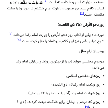
]
۵
[
مستحب زیارت امام رضا دانسته است.
شیخ عباس قمی
نیز بر
اساس کلام سید بن طاووس، زیارت امام هشتم در این روز را سنت
]
۶
[
دانسته است.
روز دحو الأرض (۲۵ ذی القعده)
]
۷
[
میرداماد یکی از آداب روز دحو الأرض را زیارت امام رضا می‌داند.
]
۸
[
شیخ عباس قمی نیز این کلام میرداماد را نقل کرده است.
برخی از ایام سال
مرحوم مجلسی موارد زیر را از بهترین روزهای زیارتی امام رضا
می‌داند:
روزهای مقدس اسلامی
روز ولادت امام رضا(۱۱ ذی‌القعده)
روز شهادت امام رضا(آخر یا ۱۷ صفر یا ۲۴ رمضان)
روزی که مردم با ایشان برای خلافت، بیعت کردند. ( ۱ یا ۶
]
۹
[